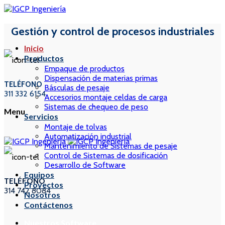
Gestión y control de procesos industriales
Inicio
Productos
Empaque de productos
Dispensación de materias primas
TELÉFONO
Básculas de pesaje
311 332 6154
Accesorios montaje celdas de carga
Sistemas de chequeo de peso
Menu
Servicios
Montaje de tolvas
Automatización industrial
Mantenimiento de Sistemas de pesaje
Control de Sistemas de dosificación
Desarrollo de Software
Equipos
TELÉFONO
Proyectos
314 742 8084
Nosotros
Contáctenos
Nuestros Software